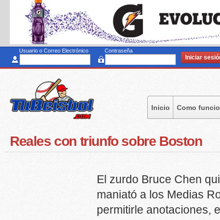
Pa
al
co
pr
Usuario o Correo Electrónico
Contraseña
Inicio
Como funci
Reales con triunfo sobre Boston
El zurdo Bruce Chen qui
maniató a los Medias Ro
permitirle anotaciones, el