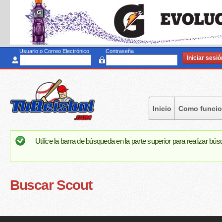
Pa
al
co
pr
Usuario o Correo Electrónico
Contraseña
Inicio
Como funci
Utilice la barra de búsqueda en la parte superior para realizar 
Buscar Scout